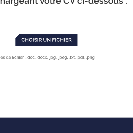
hargeant votre CV ci-dessous :
CHOISIR UN FICHIER
de fichier : .doc, .docx, .jpg, .jpeg, .txt, .pdf, .png